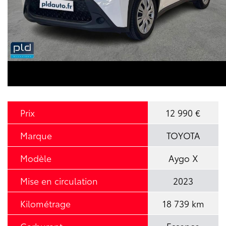
Prix
12 990 €
Marque
TOYOTA
Modèle
Aygo X
Mise en circulation
2023
Kilométrage
18 739 km