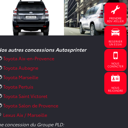
PRENDRE
RDV ATELIER
RESERVER
UN ESSAI
os autres concessions Autosprinter
Toyota Aix-en-Provence
NOUS
CONTACTER
Toyota Aubagne
Toyota Marseille
Toyota Pertuis
NOUS
REJOINDRE
Toyota Saint Victoret
Toyota Salon de Provence
Lexus Aix / Marseille
e concession du Groupe PLD: