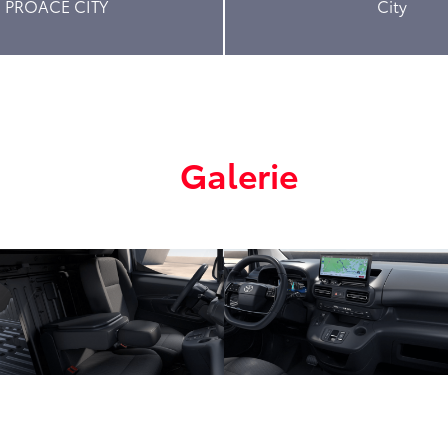
PROACE CITY
City
Galerie