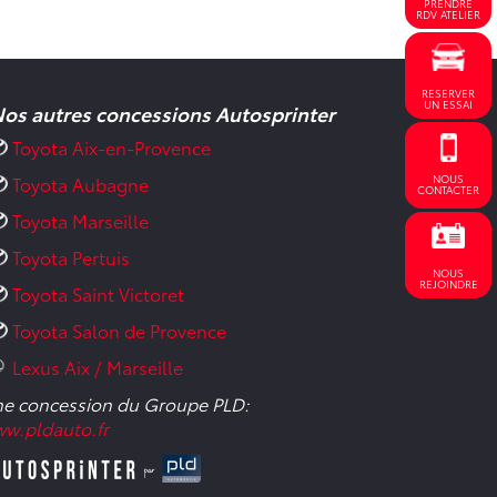
PRENDRE
RDV ATELIER
RESERVER
UN ESSAI
os autres concessions Autosprinter
Toyota Aix-en-Provence
NOUS
Toyota Aubagne
CONTACTER
Toyota Marseille
Toyota Pertuis
NOUS
REJOINDRE
Toyota Saint Victoret
Toyota Salon de Provence
Lexus Aix / Marseille
e concession du Groupe PLD:
w.pldauto.fr