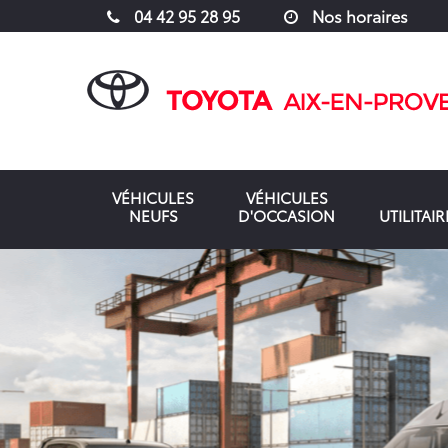
04 42 95 28 95
Nos horaires
VÉHICULES
VÉHICULES
NEUFS
D'OCCASION
UTILITAIR