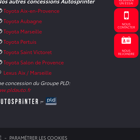
os autres concessions Autosprinter
UN ESSAI
Toyota Aix-en-Provence
Toyota Aubagne
NOUS
CONTACTER
Toyota Marseille
Toyota Pertuis
Toyota Saint Victoret
NOUS
REJOINDRE
Toyota Salon de Provence
Lexus Aix / Marseille
e concession du Groupe PLD:
w.pldauto.fr
É
PARAMÉTRER LES COOKIES