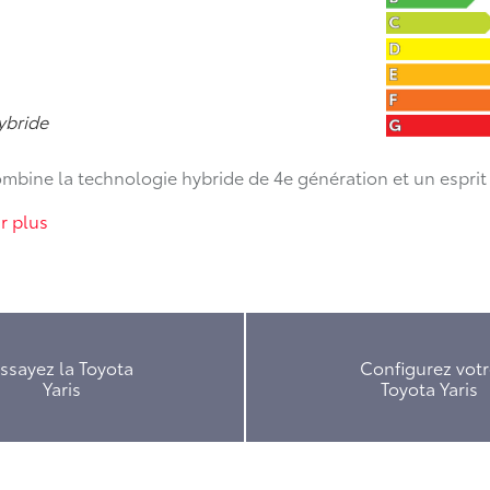
ybride
 combine la technologie hybride de 4e génération et un esp
r plus
ssayez la Toyota
Configurez votr
Yaris
Toyota Yaris